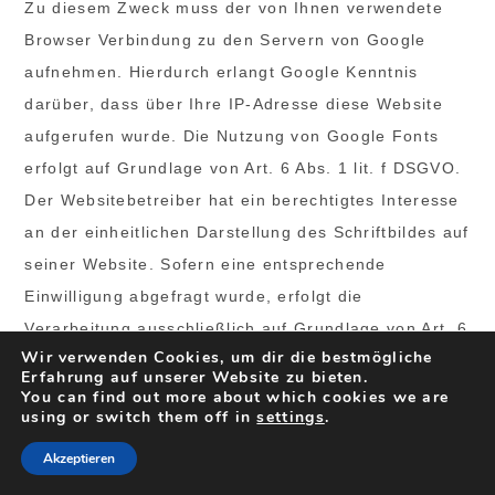
Zu diesem Zweck muss der von Ihnen verwendete
Browser Verbindung zu den Servern von Google
aufnehmen. Hierdurch erlangt Google Kenntnis
darüber, dass über Ihre IP-Adresse diese Website
aufgerufen wurde. Die Nutzung von Google Fonts
erfolgt auf Grundlage von Art. 6 Abs. 1 lit. f DSGVO.
Der Websitebetreiber hat ein berechtigtes Interesse
an der einheitlichen Darstellung des Schriftbildes auf
seiner Website. Sofern eine entsprechende
Einwilligung abgefragt wurde, erfolgt die
Verarbeitung ausschließlich auf Grundlage von Art. 6
Wir verwenden Cookies, um dir die bestmögliche
Abs. 1 lit. a DSGVO und § 25 Abs. 1 TTDSG, soweit
Erfahrung auf unserer Website zu bieten.
die Einwilligung die Speicherung von Cookies oder
You can find out more about which cookies we are
using or switch them off in
settings
.
den Zugriff auf Informationen im Endgerät des
Nutzers (z. B. Device-Fingerprinting) im Sinne des
Akzeptieren
TTDSG umfasst. Die Einwilligung ist jederzeit