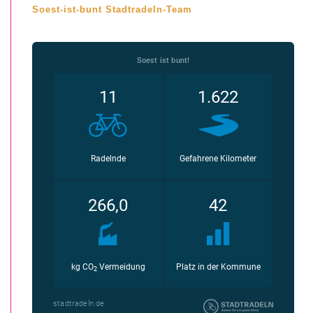
Soest-ist-bunt Stadtradeln-Team