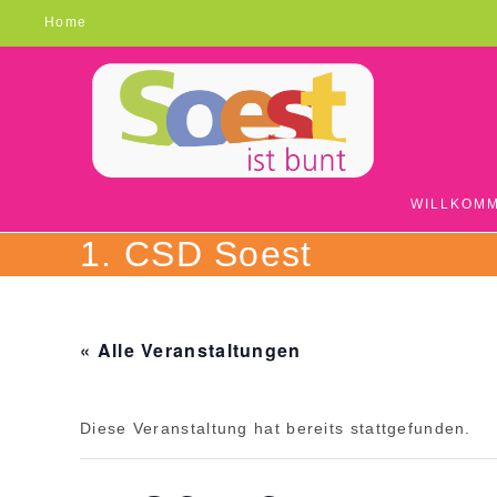
Zum
Home
Inhalt
springen
WILLKOMM
1. CSD Soest
« Alle Veranstaltungen
Diese Veranstaltung hat bereits stattgefunden.