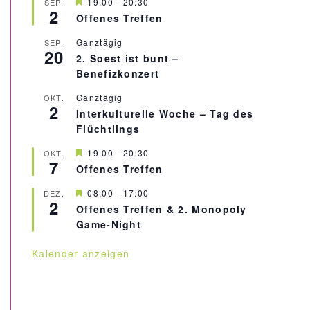
H
19:00
-
20:30
SEP.
2
e
Offenes Treffen
r
v
Ganztägig
SEP.
o
20
r
2. Soest ist bunt –
g
Benefizkonzert
e
h
Ganztägig
OKT.
o
2
b
Interkulturelle Woche – Tag des
e
Flüchtlings
n
H
19:00
-
20:30
OKT.
7
e
Offenes Treffen
r
v
H
08:00
-
17:00
DEZ.
o
2
e
r
Offenes Treffen & 2. Monopoly
r
g
Game-Night
v
e
o
h
r
o
Kalender anzeigen
g
b
e
e
h
n
o
b