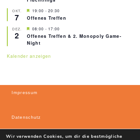
e
n
H
19:00
-
20:30
OKT.
7
e
Offenes Treffen
r
v
H
08:00
-
17:00
DEZ.
o
2
e
r
Offenes Treffen & 2. Monopoly Game-
r
g
Night
v
e
o
h
r
o
Kalender anzeigen
g
b
e
e
h
n
o
b
e
n
Impressum
Datenschutz
Wir verwenden Cookies, um dir die bestmögliche