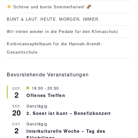
Schöne und bunte Sommerferien!
BUNT & LAUT. HEUTE. MORGEN. IMMER.
Wir treten wieder in die Pedale für den Klimaschutz
Korbiniansapfelbaum für die Hannah-Arendt-
Gesamtschule
Bevorstehende Veranstaltungen
H
19:00
-
20:30
SEP.
2
e
Offenes Treffen
r
v
Ganztägig
SEP.
o
20
r
2. Soest ist bunt – Benefizkonzert
g
e
Ganztägig
OKT.
h
2
Interkulturelle Woche – Tag des
o
b
Flüchtlings