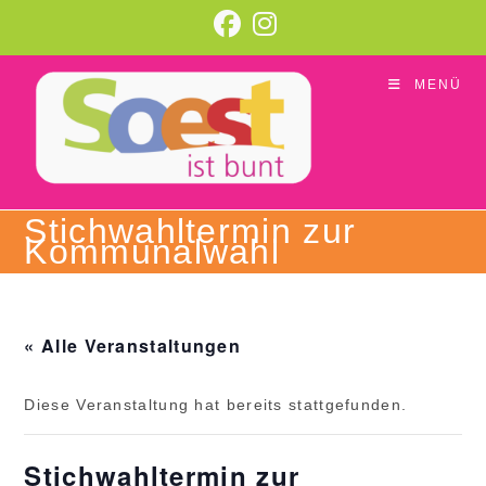
Zum
Inhalt
springen
MENÜ
Stichwahltermin zur
Kommunalwahl
« Alle Veranstaltungen
Diese Veranstaltung hat bereits stattgefunden.
Stichwahltermin zur