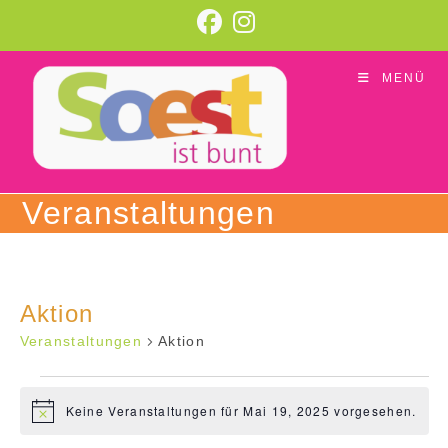
Zum
Inhalt
springen
MENÜ
Veranstaltungen
Aktion
Veranstaltungen
Aktion
Veranstaltungen
für
Keine Veranstaltungen für Mai 19, 2025 vorgesehen.
H
Mai
i
19,