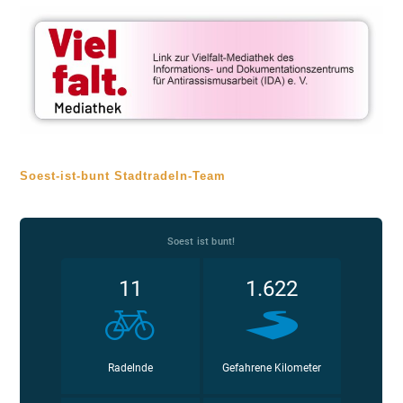
Soest-ist-bunt Stadtradeln-Team