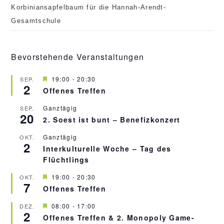
Korbiniansapfelbaum für die Hannah-Arendt-
Gesamtschule
Bevorstehende Veranstaltungen
H
19:00
-
20:30
SEP.
2
e
Offenes Treffen
r
v
Ganztägig
SEP.
o
20
r
2. Soest ist bunt – Benefizkonzert
g
e
Ganztägig
OKT.
h
2
Interkulturelle Woche – Tag des
o
b
Flüchtlings
e
n
H
19:00
-
20:30
OKT.
7
e
Offenes Treffen
r
v
H
08:00
-
17:00
DEZ.
o
2
e
r
Offenes Treffen & 2. Monopoly Game-
r