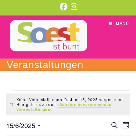
Zum
Inhalt
springen
MENÜ
Veranstaltungen
Veranstaltungen
für
Keine Veranstaltungen für Juni 15, 2025 vorgesehen.
Hier geht es zu den
nächsten bevorstehenden
Juni
H
Veranstaltungen
.
15,
i
n
2025
w
15/6/2025
V
V
S
e
T
u
i
e
e
a
D
c
s