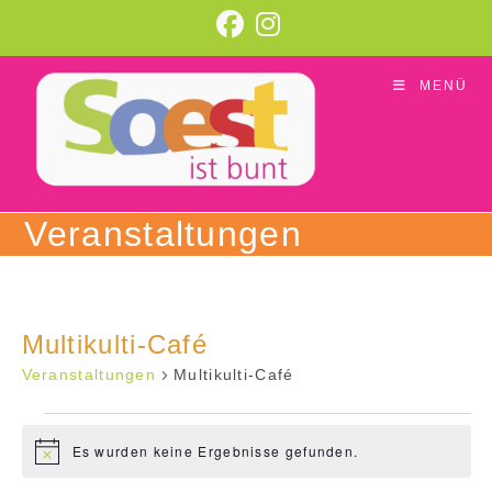
Zum
Inhalt
springen
MENÜ
Veranstaltungen
Multikulti-Café
Veranstaltungen
Multikulti-Café
Veranstaltungen
Es wurden keine Ergebnisse gefunden.
H
i