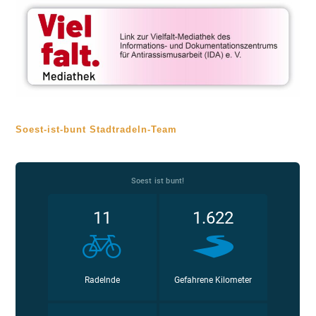
Soest-ist-bunt Stadtradeln-Team