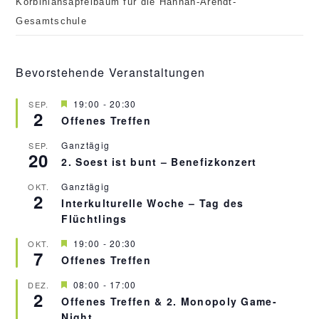
Korbiniansapfelbaum für die Hannah-Arendt-
Gesamtschule
Bevorstehende Veranstaltungen
H
19:00
-
20:30
SEP.
2
e
Offenes Treffen
r
v
Ganztägig
SEP.
o
20
r
2. Soest ist bunt – Benefizkonzert
g
e
Ganztägig
OKT.
h
2
Interkulturelle Woche – Tag des
o
b
Flüchtlings
e
n
H
19:00
-
20:30
OKT.
7
e
Offenes Treffen
r
v
H
08:00
-
17:00
DEZ.
o
2
e
r
Offenes Treffen & 2. Monopoly Game-
r
g
Night
v