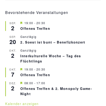
Bevorstehende Veranstaltungen
H
19:00
-
20:30
SEP.
2
e
Offenes Treffen
r
v
Ganztägig
SEP.
o
20
r
2. Soest ist bunt – Benefizkonzert
g
e
Ganztägig
OKT.
h
2
Interkulturelle Woche – Tag des
o
b
Flüchtlings
e
n
H
19:00
-
20:30
OKT.
7
e
Offenes Treffen
r
v
H
08:00
-
17:00
DEZ.
o
2
e
r
Offenes Treffen & 2. Monopoly Game-
r
g
Night
v
e
o
h
r
o
Kalender anzeigen
g