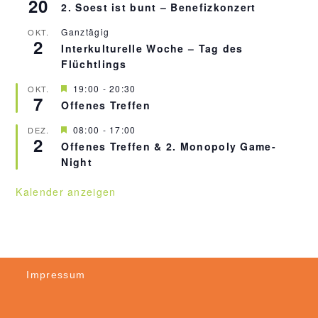
20
r
2. Soest ist bunt – Benefizkonzert
g
e
Ganztägig
OKT.
h
2
Interkulturelle Woche – Tag des
o
b
Flüchtlings
e
n
H
19:00
-
20:30
OKT.
7
e
Offenes Treffen
r
v
H
08:00
-
17:00
DEZ.
o
2
e
r
Offenes Treffen & 2. Monopoly Game-
r
g
Night
v
e
o
h
r
o
Kalender anzeigen
g
b
e
e
h
n
o
b
e
n
Impressum