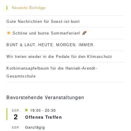
Neueste Beiträge
Gute Nachrichten für Soest-ist-bunt
Schöne und bunte Sommerferien!
BUNT & LAUT. HEUTE. MORGEN. IMMER.
Wir treten wieder in die Pedale für den Klimaschutz
Korbiniansapfelbaum für die Hannah-Arendt-
Gesamtschule
Bevorstehende Veranstaltungen
H
19:00
-
20:30
SEP.
2
e
Offenes Treffen
r
v
Ganztägig
SEP.
o