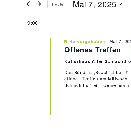
Mai 7, 2025
t
Heute
n
e
D
s
S
19:00
a
t
c
t
a
h
l
u
Hervorgehoben
Mai 7, 2
l
Offenes Treffen
t
m
ü
u
w
Kulturhaus Alter Schlachth
s
n
ä
s
g
Das Bündnis „Soest ist bunt!“ 
h
offenen Treffen am Mittwoch, 
e
e
l
Schlachthof“ ein. Gemeinsam 
n
l
e
S
w
n
u
o
.
c
r
h
t
e
e