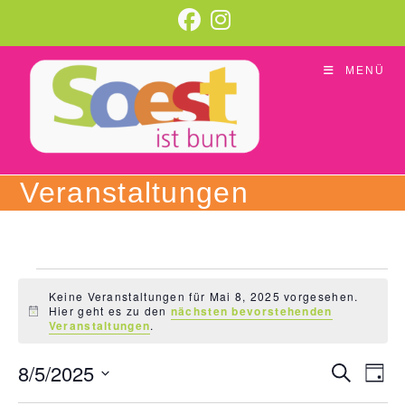
Zum
Inhalt
springen
MENÜ
Veranstaltungen
Veranstaltungen
für
Keine Veranstaltungen für Mai 8, 2025 vorgesehen.
Hier geht es zu den
nächsten bevorstehenden
Mai
H
Veranstaltungen
.
8,
i
n
2025
w
8/5/2025
V
V
S
e
T
u
i
e
e
a
D
c
s