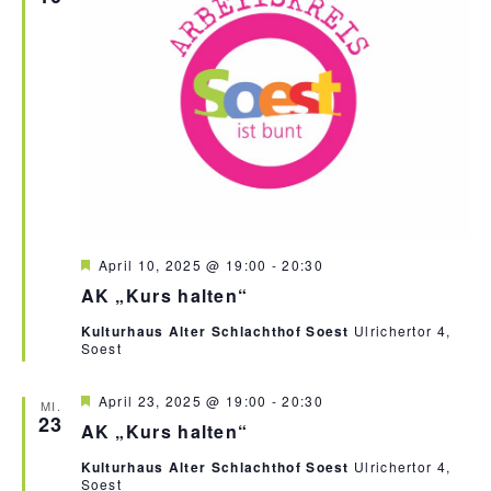
e
g
n
a
t
i
o
n
H
April 10, 2025 @ 19:00
-
20:30
e
AK „Kurs halten“
r
v
Kulturhaus Alter Schlachthof Soest
Ulrichertor 4,
o
Soest
r
g
e
H
April 23, 2025 @ 19:00
-
20:30
h
MI.
e
23
o
AK „Kurs halten“
r
b
v
e
Kulturhaus Alter Schlachthof Soest
Ulrichertor 4,
o
n
Soest
r