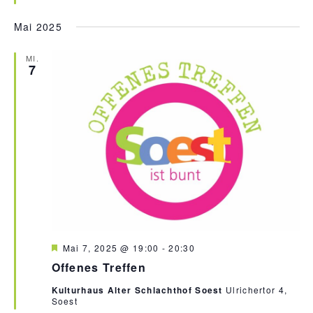
g
e
Mai 2025
h
o
b
MI.
e
7
n
H
Mai 7, 2025 @ 19:00
-
20:30
e
Offenes Treffen
r
v
Kulturhaus Alter Schlachthof Soest
Ulrichertor 4,
o
Soest
r