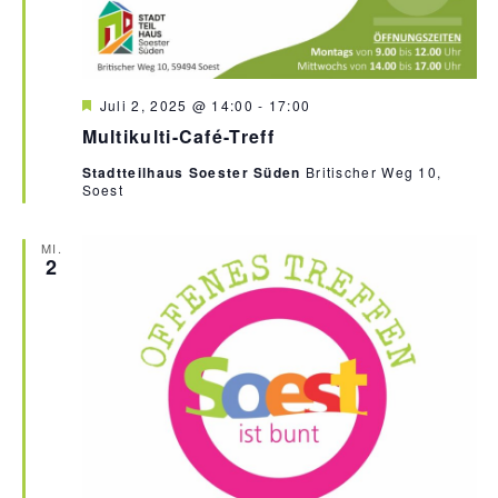
H
Juli 2, 2025 @ 14:00
-
17:00
e
Multikulti-Café-Treff
r
v
Stadtteilhaus Soester Süden
Britischer Weg 10,
o
Soest
r
g
e
h
MI.
2
o
b
e
n