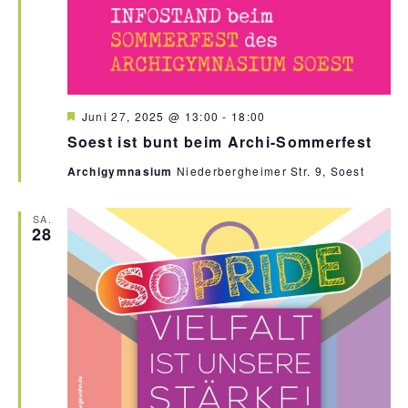
H
Juni 27, 2025 @ 13:00
-
18:00
e
Soest ist bunt beim Archi-Sommerfest
r
v
Archigymnasium
Niederbergheimer Str. 9, Soest
o
r
g
e
SA.
28
h
o
b
e
n