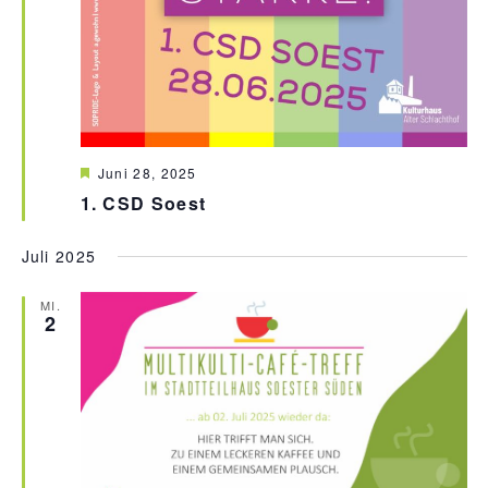
H
Juni 28, 2025
e
1. CSD Soest
r
v
o
Juli 2025
r
g
e
MI.
h
2
o
b
e
n