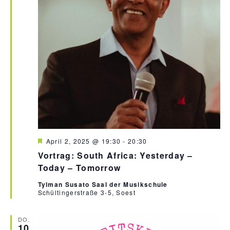
n
a
d
v
A
i
n
g
a
s
t
i
i
c
o
h
n
t
e
H
April 2, 2025 @ 19:30
-
20:30
n
e
Vortrag: South Africa: Yesterday –
r
,
v
Today – Tomorrow
o
N
r
Tylman Susato Saal der Musikschule
a
g
Schültingerstraße 3-5, Soest
e
v
h
o
i
DO.
b
10