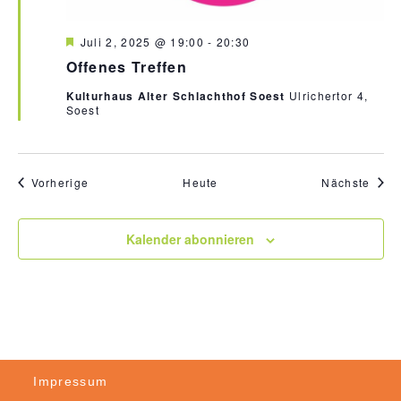
H
Juli 2, 2025 @ 19:00
-
20:30
e
Offenes Treffen
r
v
Kulturhaus Alter Schlachthof Soest
Ulrichertor 4,
o
Soest
r
g
e
h
o
Veranstaltungen
Vera
Vorherige
Heute
Nächste
b
e
n
Kalender abonnieren
Impressum