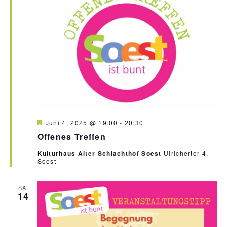
b
e
n
H
Juni 4, 2025 @ 19:00
-
20:30
e
Offenes Treffen
r
v
Kulturhaus Alter Schlachthof Soest
Ulrichertor 4,
o
Soest
r
g
e
h
SA.
14
o
b
e
n