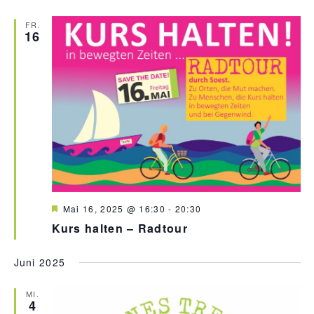
g
e
h
FR.
16
o
b
e
n
H
Mai 16, 2025 @ 16:30
-
20:30
e
Kurs halten – Radtour
r
v
o
Juni 2025
r
g
e
MI.
h
4
o