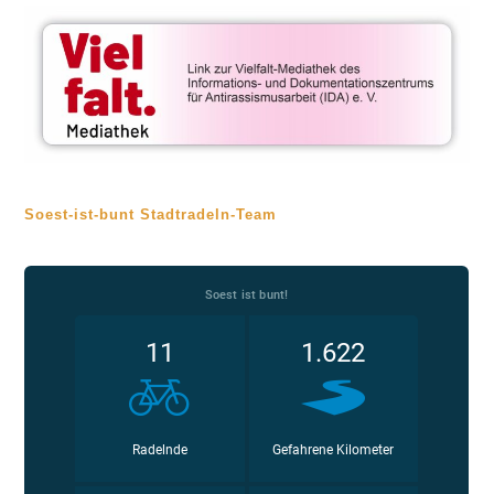
Soest-ist-bunt Stadtradeln-Team