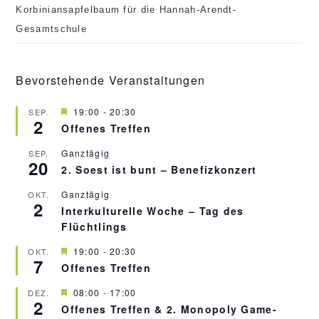
Korbiniansapfelbaum für die Hannah-Arendt-
Gesamtschule
Bevorstehende Veranstaltungen
H
19:00
-
20:30
SEP.
2
e
Offenes Treffen
r
v
Ganztägig
SEP.
o
20
r
2. Soest ist bunt – Benefizkonzert
g
e
Ganztägig
OKT.
h
2
Interkulturelle Woche – Tag des
o
b
Flüchtlings
e
n
H
19:00
-
20:30
OKT.
7
e
Offenes Treffen
r
v
H
08:00
-
17:00
DEZ.
o
2
e
r
Offenes Treffen & 2. Monopoly Game-
r
g