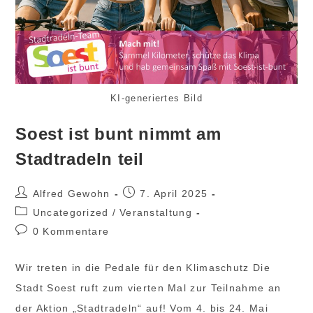
KI-generiertes Bild
Soest ist bunt nimmt am
Stadtradeln teil
Beitrags-
Beitrag
Alfred Gewohn
7. April 2025
Autor:
veröffentlicht:
Beitrags-
Uncategorized
/
Veranstaltung
Kategorie:
Beitrags-
0 Kommentare
Kommentare:
Wir treten in die Pedale für den Klimaschutz Die
Stadt Soest ruft zum vierten Mal zur Teilnahme an
der Aktion „Stadtradeln“ auf! Vom 4. bis 24. Mai