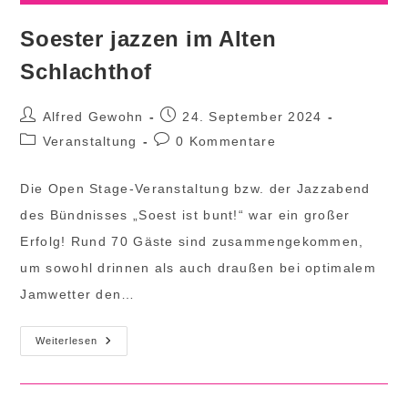
Soester jazzen im Alten
Schlachthof
Beitrags-
Beitrag
Alfred Gewohn
24. September 2024
Autor:
veröffentlicht:
Beitrags-
Beitrags-
Veranstaltung
0 Kommentare
Kategorie:
Kommentare:
Die Open Stage-Veranstaltung bzw. der Jazzabend
des Bündnisses „Soest ist bunt!“ war ein großer
Erfolg! Rund 70 Gäste sind zusammengekommen,
um sowohl drinnen als auch draußen bei optimalem
Jamwetter den…
Soester
Weiterlesen
Jazzen
Im
Alten
Schlachthof