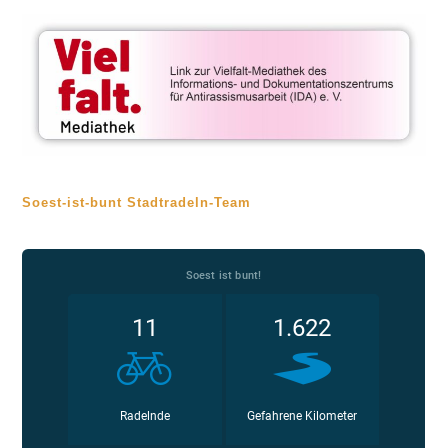
Soest-ist-bunt Stadtradeln-Team