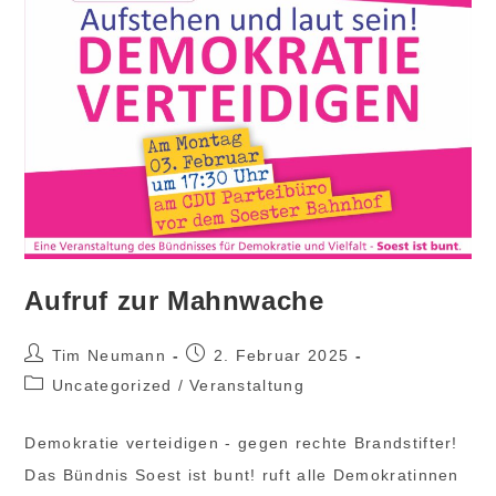
Aufruf zur Mahnwache
Beitrags-
Beitrag
Tim Neumann
2. Februar 2025
Autor:
veröffentlicht:
Beitrags-
Uncategorized
/
Veranstaltung
Kategorie:
Demokratie verteidigen - gegen rechte Brandstifter!
Das Bündnis Soest ist bunt! ruft alle Demokratinnen