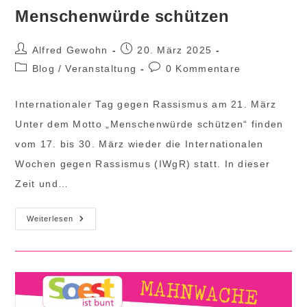
Menschenwürde schützen
Beitrags-
Beitrag
Alfred Gewohn
20. März 2025
Autor:
veröffentlicht:
Beitrags-
Beitrags-
Blog
/
Veranstaltung
0 Kommentare
Kategorie:
Kommentare:
Internationaler Tag gegen Rassismus am 21. März
Unter dem Motto „Menschenwürde schützen“ finden
vom 17. bis 30. März wieder die Internationalen
Wochen gegen Rassismus (IWgR) statt. In dieser
Zeit und…
Menschenwürde
Weiterlesen
Schützen